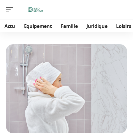
Actu
Equipement
Famille
Juridique
Loisirs