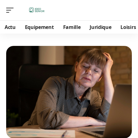
Actu
Equipement
Famille
Juridique
Loisirs