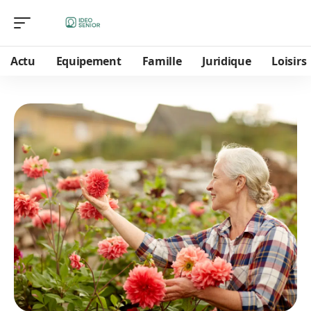
Actu
Equipement
Famille
Juridique
Loisirs