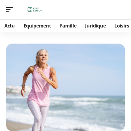
Actu
Equipement
Famille
Juridique
Loisirs