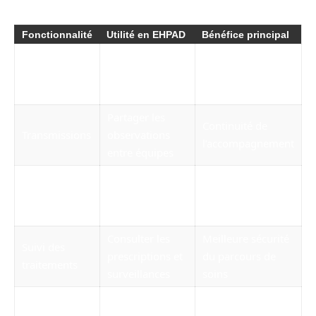
Fonctionnalité
Utilité en EHPAD
Bénéfice principal
Dossier
Centraliser les
Meilleur accès aux
résident
informations du
données utiles
informatisé
résident
Partager les
Continuité de
Transmissions
observations
l’accompagnement
entre équipes
Moins d’oublis et
Planification
Organiser les
meilleure
des soins
actes à réaliser
organisation
Consulter les
Meilleure sécurité
Suivi des
prescriptions et
du parcours de
traitements
surveillances
soins
Signaler les