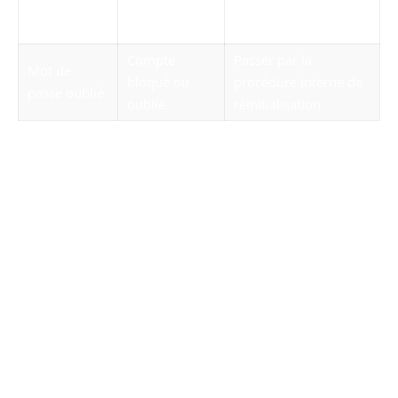
selon le
non visibles
autorisé pour ce profil
métier
Compte
Passer par la
Mot de
bloqué ou
procédure interne de
passe oublié
oublié
réinitialisation
Les avantages de Netsoins pour un
EHPAD
Pour un établissement, Netsoins peut apporter plusieurs
avantages lorsqu’il est bien configuré et correctement
utilisé par les équipes.
Un gain de temps au quotidien
La centralisation des informations limite les recherches
dans plusieurs supports différents. Les soignants peuvent
accéder plus rapidement aux informations nécessaires,
saisir les transmissions et consulter les soins prévus.