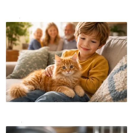
Maine Coon black smoke et leur personnalité :
comprendre ce qui les rend spéciaux
Loisirs
3 juillet 2026
Pourquoi adopter un chaton Maine Coon roux est une
excellente idée pour votre famille
Famille
3 juillet 2026