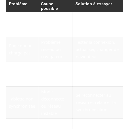
Problème
Cause
Solution à essayer
possible
Identifiant ou
Vérifier la saisie ou
Connexion
mot de passe
contacter le référent
impossible
incorrect
interne
Problème
Tester la connexion,
Page qui ne
réseau ou
actualiser, changer de
charge pas
navigateur
navigateur
Profil
Demander une
Droits
utilisateur mal
vérification des droits
insuffisants
paramétré
d’accès
Mode
Se reconnecter au
Tablette non
déconnecté
réseau et relancer la
synchronisée
ou réseau
synchronisation
instable
Droits limités
Informations
Vérifier si l’accès est