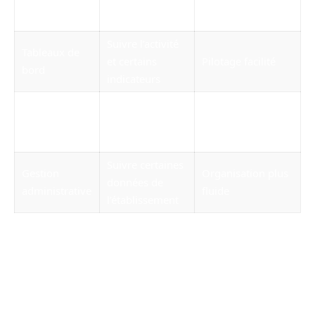
Alertes
points de
Réactivité accrue
vigilance
Suivre l’activité
Tableaux de
et certains
Pilotage facilité
bord
indicateurs
Saisir les
Moins de ressaisie
Mobilité sur
informations
et plus de
tablette
sur le terrain
précision
Suivre certaines
Gestion
Organisation plus
données de
administrative
fluide
l’établissement
FAQ sur Netsoins EHPAD et
l’application Netsoins.com
Qu’est-ce que Netsoins en EHPAD ?