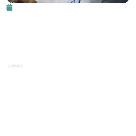
8 mars 2026
Netsoins EHPAD : application
Netsoins.com pour
l’accompagnement des
résidents
SENIORS
Dans les EHPAD, le suivi des résidents demande une
organisation rigoureuse, une bonne coordination entre les
équipes et une traçabilité précise des soins. C’est dans ce
contexte que
Netsoins EHPAD
s’est imposé comme un
outil numérique important pour de nombreux