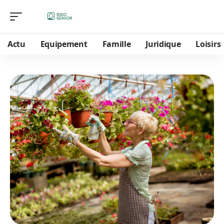
Actu
Equipement
Famille
Juridique
Loisirs