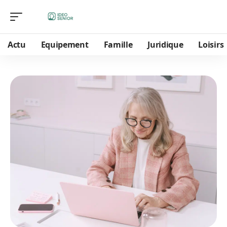
Actu
Equipement
Famille
Juridique
Loisirs