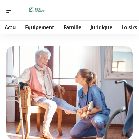
Actu
Equipement
Famille
Juridique
Loisirs