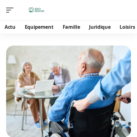
Actu
Equipement
Famille
Juridique
Loisirs