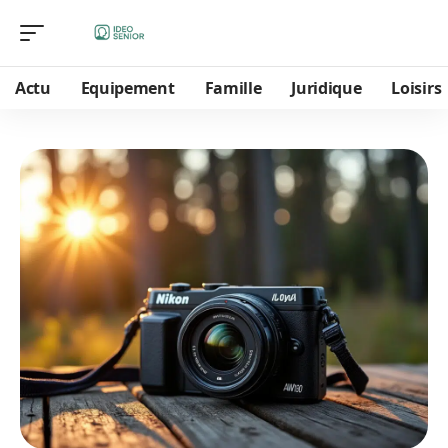
Actu
Equipement
Famille
Juridique
Loisirs