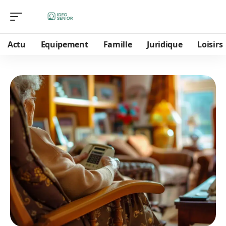
Actu
Equipement
Famille
Juridique
Loisirs