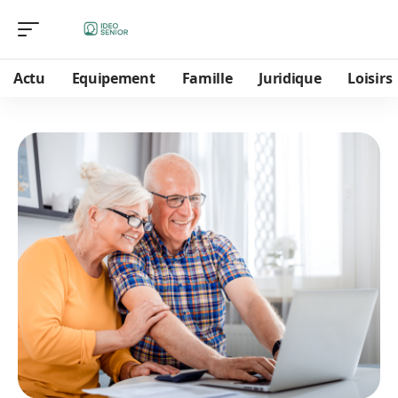
Actu
Equipement
Famille
Juridique
Loisirs