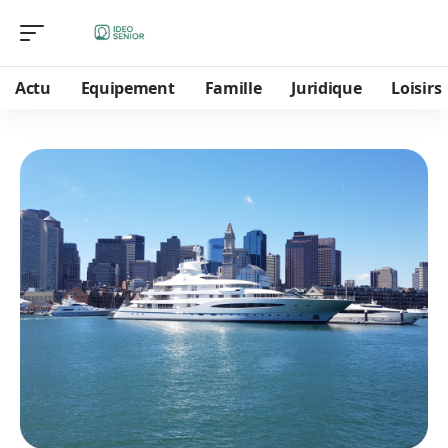
Actu
Equipement
Famille
Juridique
Loisirs