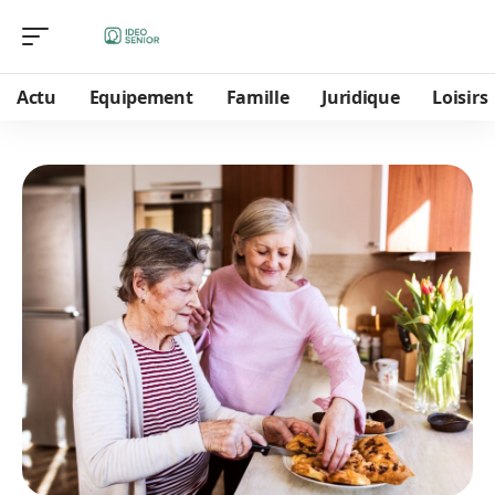
Actu
Equipement
Famille
Juridique
Loisirs