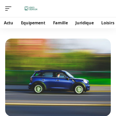
Actu
Equipement
Famille
Juridique
Loisirs