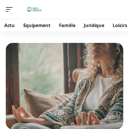
Actu
Equipement
Famille
Juridique
Loisirs