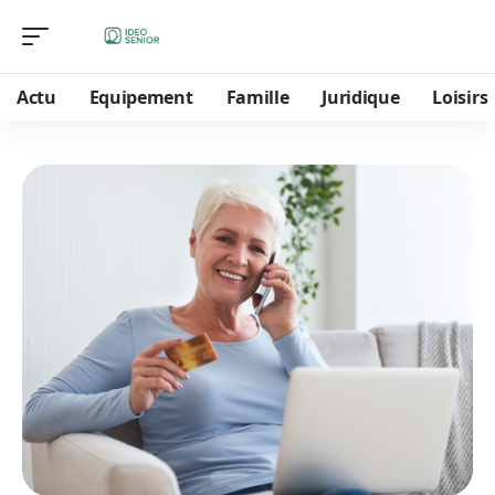
Actu
Equipement
Famille
Juridique
Loisirs