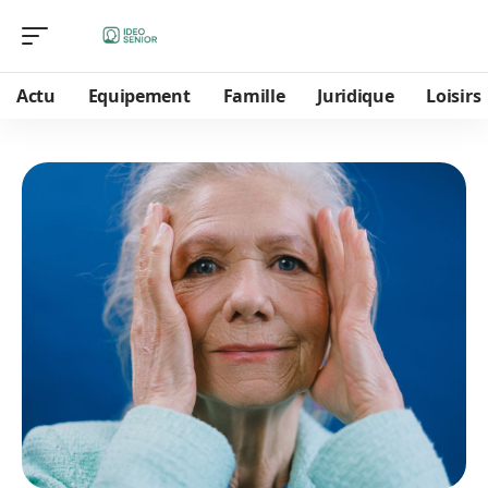
Actu
Equipement
Famille
Juridique
Loisirs