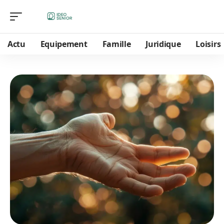
Actu
Equipement
Famille
Juridique
Loisirs