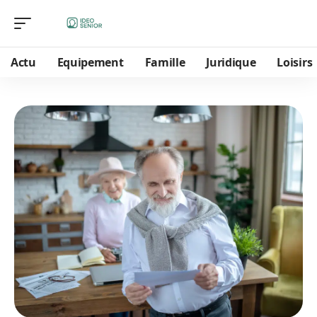
Actu
Equipement
Famille
Juridique
Loisirs