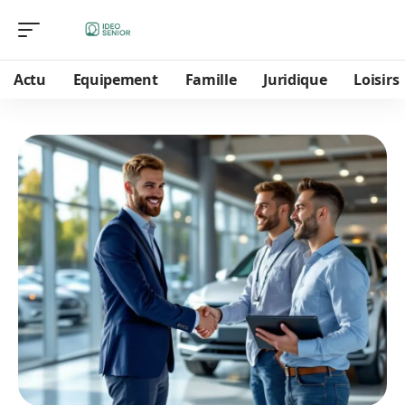
Actu
Equipement
Famille
Juridique
Loisirs